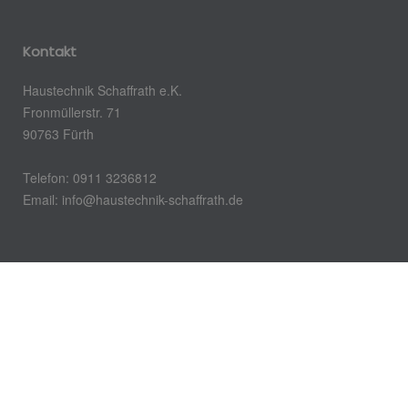
Kontakt
Haustechnik Schaffrath e.K.
Fronmüllerstr. 71
90763 Fürth
Telefon: 0911 3236812
Email: info@haustechnik-schaffrath.de
Öffnungszeiten
Montag – Donnerstag:
07:30 – 15:30 Uhr
Freitag: