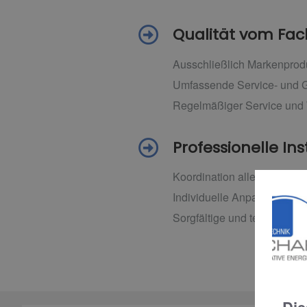
Qualität vom F
Ausschließlich Markenprodu
Umfassende Service- und G
Regelmäßiger Service und
Professionelle Ins
Koordination aller beteilig
Individuelle Anpassung an
Sorgfältige und termingere