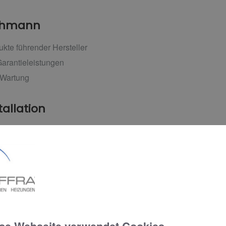
achmann
kte führender Hersteller
arantieleistungen
 Wartung
tallation
ten Gewerke
 Ihr Gebäude
chte Ausführung