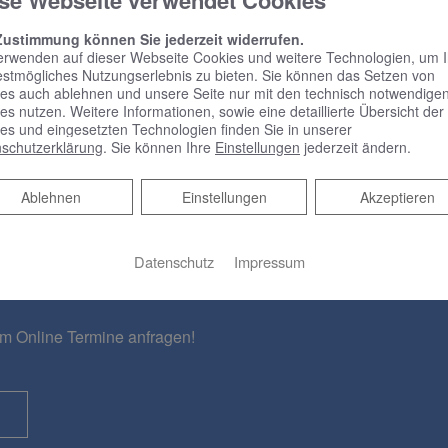
se Webseite verwendet Cookies
Zustimmung können Sie jederzeit widerrufen.
erwenden auf dieser Webseite Cookies und weitere Technologien, um 
Heizungswechsel im
estmögliches Nutzungserlebnis zu bieten. Sie können das Setzen von
es auch ablehnen und unsere Seite nur mit den technisch notwendige
Komplettpaket
es nutzen. Weitere Informationen, sowie eine detaillierte Übersicht der
es und eingesetzten Technologien finden Sie in unserer
schutzerklärung
. Sie können Ihre
Einstellungen
jederzeit ändern.
Ablehnen
Ablehnen
Einstellungen
Akzeptieren
rmin
Datenschutz
Impressum
em Online Termine anfragen!