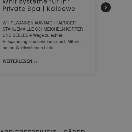
Whirlsysteme für Ihr
Gesta
Private Spa | Kaldewei
alltä
HANS
WHIRLWANNEN AUS NACHHALTIGER
STAHL-EMAILLE SCHMEICHELN KÖRPER
Stil für 
UND SEELEDie Wege zu echter
HANSAGENE
Entspannung sind sehr individuell. Mit vier
von Wascht
neuen Whirlsystemen bietet…
unterschi
konzipiert
WEITERLESEN >>
WEITERL