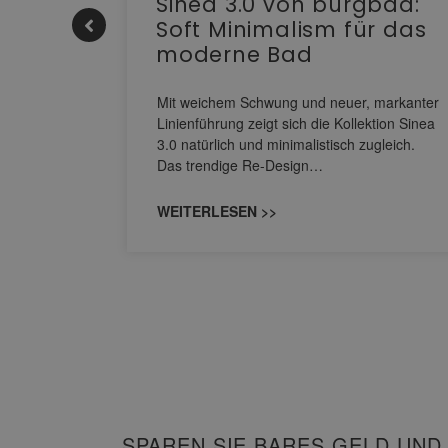
e |
Sinea 3.0 von burgbad:
Soft Minimalism für das
moderne Bad
nskomfort
s
Mit weichem Schwung und neuer, markanter
M NEO
Linienführung zeigt sich die Kollektion Sinea
owohl zum
3.0 natürlich und minimalistisch zugleich.
Das trendige Re-Design…
WEITERLESEN >>
SPAREN SIE BARES GELD UND