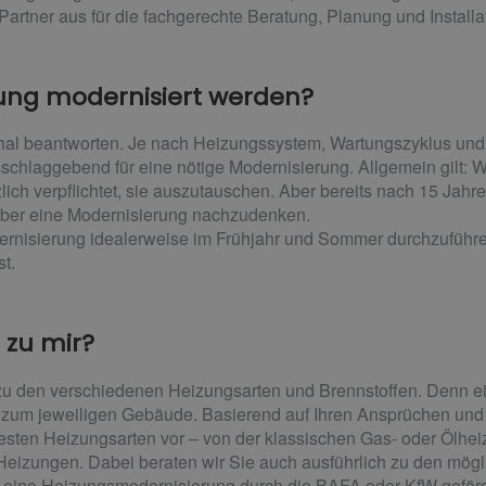
r Partner aus für die fachgerechte Beratung, Planung und Instal
zung modernisiert werden?
chal beantworten. Je nach Heizungssystem, Wartungszyklus und
sschlaggebend für eine nötige Modernisierung. Allgemein gilt:
tzlich verpflichtet, sie auszutauschen. Aber bereits nach 15 Jahre
über eine Modernisierung nachzudenken.
rnisierung idealerweise im Frühjahr und Sommer durchzuführe
st.
 zu mir?
u den verschiedenen Heizungsarten und Brennstoffen. Denn e
zum jeweiligen Gebäude. Basierend auf Ihren Ansprüchen und
sten Heizungsarten vor – von der klassischen Gas- oder Ölhei
ungen. Dabei beraten wir Sie auch ausführlich zu den mögli
 eine Heizungsmodernisierung durch die BAFA oder KfW geförd