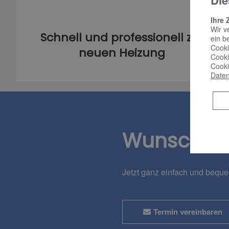
Die
Ihre 
Wir v
Schnell und professionell zur
ein b
Cooki
neuen Heizung
Cooki
Cooki
Daten
Wunschte
Jetzt ganz einfach und bequ
Termin vereinbaren