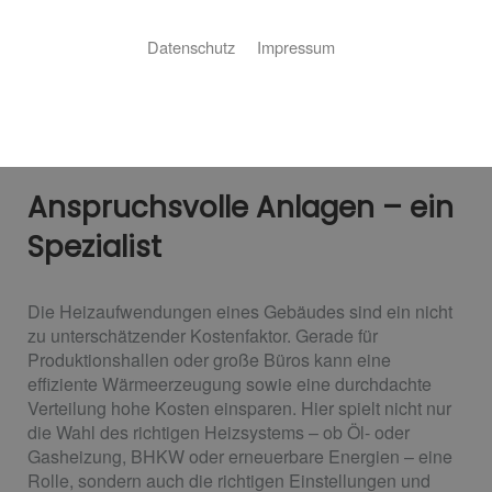
Datenschutz
Impressum
Anspruchsvolle Anlagen – ein
Spezialist
Die Heizaufwendungen eines Gebäudes sind ein nicht
zu unterschätzender Kostenfaktor. Gerade für
Produktionshallen oder große Büros kann eine
effiziente Wärmeerzeugung sowie eine durchdachte
Verteilung hohe Kosten einsparen. Hier spielt nicht nur
die Wahl des richtigen Heizsystems – ob Öl- oder
Gasheizung, BHKW oder erneuerbare Energien – eine
Rolle, sondern auch die richtigen Einstellungen und