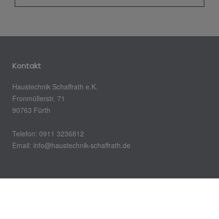
Kontakt
Haustechnik Schaffrath e.K.
Fronmüllerstr. 71
90763 Fürth
Telefon: 0911 3236812
Email: info@haustechnik-schaffrath.de
Öffnungszeiten
Montag – Donnerstag: