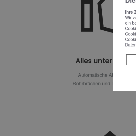
Die
Ihre 
Wir v
ein b
Cooki
Cooki
Cooki
Daten
Alles unter Kontro
Automatische Absperrung 
Rohrbrüchen und Tropfenlec