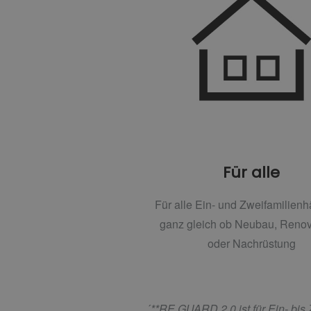
Für alle
Für alle Ein- und Zweifamilienh
ganz gleich ob Neubau, Renov
oder Nachrüstung
´
**RE.GUARD 2.0 ist für Ein- bis