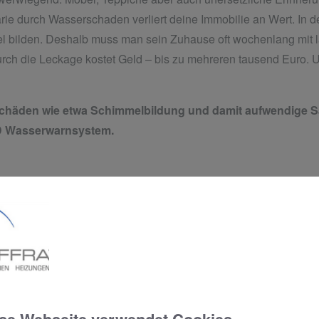
ie durch Wasserschaden verliert deine Immobilie an Wert. In 
l bilden. Deshalb muss man sein Zuhause oft wochenlang mit la
rch die Leckage kostet Geld – bis zu mehreren tausend Euro. 
chäden wie etwa Schimmelbildung und damit aufwendige Sa
D Wasserwarnsystem.