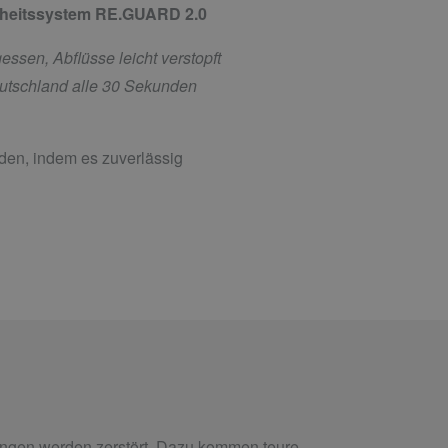
erheitssystem RE.GUARD 2.0
ssen, Abflüsse leicht verstopft
eutschland alle 30 Sekunden
en, indem es zuverlässig
ungen werden zerstört. Dazu kommen teure