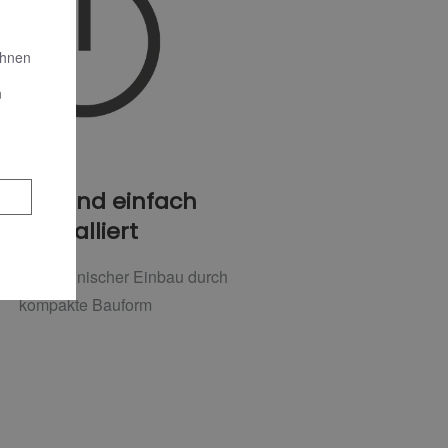
Ihnen
n
hnell und einfach
installiert
er fachmännischer Einbau durch
kompakte Bauform