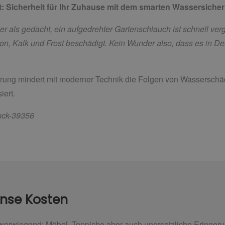
t:
Sicherheit für Ihr Zuhause mit dem smarten Wassersich
als gedacht, ein aufgedrehter Gartenschlauch ist schnell verge
on, Kalk und Frost beschädigt. Kein Wunder also, dass es in D
ng mindert mit moderner Technik die Folgen von Wasserschäd
iert.
ruck-39356
nse Kosten
werwiegend: Möbel, Teppiche aber auch unersetzliche Erinner