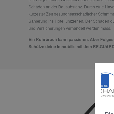
Schäden an der Bausubstanz. Durch eine Havar
kürzester Zeit gesundheitsschädlicher Schimme
Sanierung ins Hotel umziehen. Der Schaden du
und Versicherungen verhandelt werden muss.
Ein Rohrbruch kann passieren. Aber Folges
Schütze deine Immobilie mit dem RE.GUAR