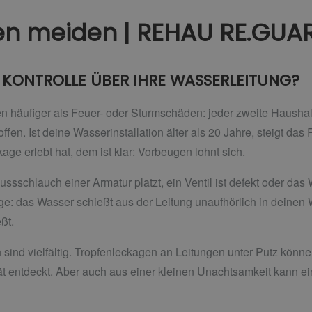
n meiden | REHAU RE.GUAR
 KONTROLLE ÜBER IHRE WASSERLEITUNG?
häufiger als Feuer- oder Sturmschäden: jeder zweite Haushalt 
en. Ist deine Wasserinstallation älter als 20 Jahre, steigt das
age erlebt hat, dem ist klar: Vorbeugen lohnt sich.
ussschlauch einer Armatur platzt, ein Ventil ist defekt oder da
e: das Wasser schießt aus der Leitung unaufhörlich in deinen
ßt.
sind vielfältig. Tropfenleckagen an Leitungen unter Putz könn
pät entdeckt. Aber auch aus einer kleinen Unachtsamkeit kan