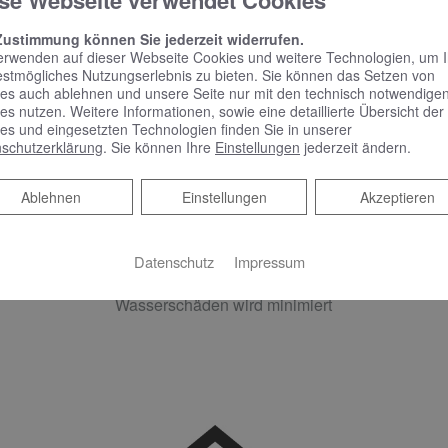
se Webseite verwendet Cookies
Zustimmung können Sie jederzeit widerrufen.
erwenden auf dieser Webseite Cookies und weitere Technologien, um 
estmögliches Nutzungserlebnis zu bieten. Sie können das Setzen von
es auch ablehnen und unsere Seite nur mit den technisch notwendige
es nutzen. Weitere Informationen, sowie eine detaillierte Übersicht der
es und eingesetzten Technologien finden Sie in unserer
schutzerklärung
. Sie können Ihre
Einstellungen
jederzeit ändern.
lle
Entspannen und Geld
Sc
Ablehnen
Ablehnen
Einstellungen
Akzeptieren
sparen
bei
Datenschutz
Impressum
kagen
Das Risiko von größeren
Einfach
Wasserschäden wird minimiert