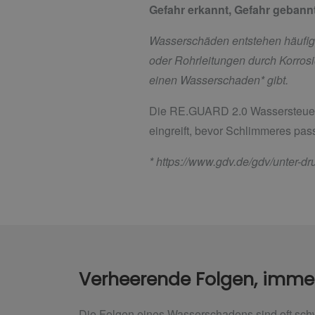
Gefahr erkannt, Gefahr gebann
Wasserschäden entstehen häufiger 
oder Rohrleitungen durch Korrosi
einen Wasserschaden* gibt.
Die RE.GUARD 2.0 Wassersteueru
eingreift, bevor Schlimmeres pass
*
https://www.gdv.de/gdv/unter-d
Verheerende Folgen, imme
Die Folgen eines Wasserschadens sind oft sch