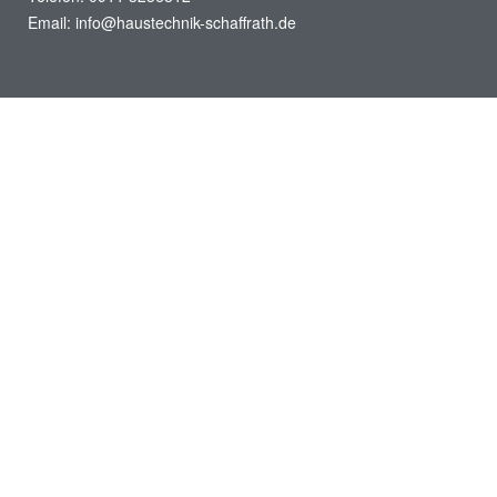
Email: info@haustechnik-schaffrath.de
Öffnungszeiten
Montag – Donnerstag:
07:30 – 15:30 Uhr
Freitag:
07:30 – 13:00 Uhr